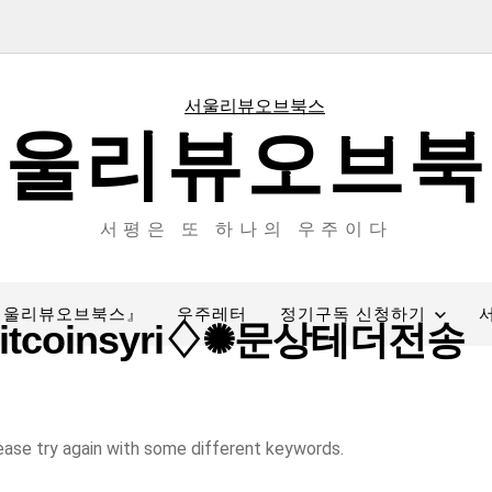
서울리뷰오브북
서평은 또 하나의 우주이다
서울리뷰오브북스』
우주레터
정기구독 신청하기
tcoinsyri♢✺문상테더전송
ease try again with some different keywords.