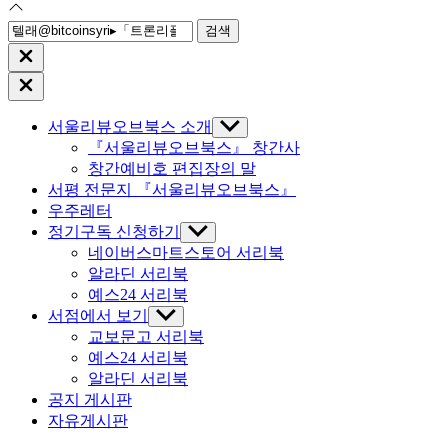
검
색:
Close
search
Close
Off
Canvas
서울리뷰오브북스 소개
Show
sub
『서울리뷰오브북스』 창간사
menu
창간예비호 편집장의 말
서평 전문지 『서울리뷰오브북스』
우주레터
정기구독 신청하기
Show
sub
네이버스마트스토어 서리북
menu
알라딘 서리북
예스24 서리북
서점에서 보기
Show
sub
교보문고 서리북
menu
예스24 서리북
알라딘 서리북
공지 게시판
자유게시판