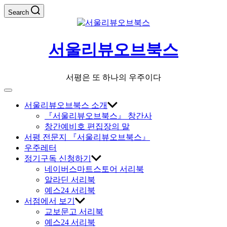
Skip
Search
to
content
서울리뷰오브북스
서평은 또 하나의 우주이다
Off
Canvas
서울리뷰오브북스 소개
『서울리뷰오브북스』 창간사
창간예비호 편집장의 말
서평 전문지 『서울리뷰오브북스』
우주레터
정기구독 신청하기
네이버스마트스토어 서리북
알라딘 서리북
예스24 서리북
서점에서 보기
교보문고 서리북
예스24 서리북