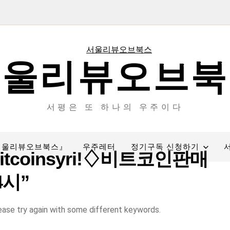
서울리뷰오브북
서평은 또 하나의 우주이다
서울리뷰오브북스』
우주레터
정기구독 신청하기
tcoinsyriǃ♢비트코인판매
시”
ease try again with some different keywords.