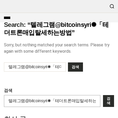
Search:
“텔레그램@bitcoinsyri✺「테
더트론매입탈세하는방법”
Sorry, but nothing matched your search terms. Please try
again with some different keywords.
검색
검
색