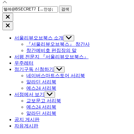
검
색:
Close
search
Close
Off
Canvas
서울리뷰오브북스 소개
Show
sub
『서울리뷰오브북스』 창간사
menu
창간예비호 편집장의 말
서평 전문지 『서울리뷰오브북스』
우주레터
정기구독 신청하기
Show
sub
네이버스마트스토어 서리북
menu
알라딘 서리북
예스24 서리북
서점에서 보기
Show
sub
교보문고 서리북
menu
예스24 서리북
알라딘 서리북
공지 게시판
자유게시판