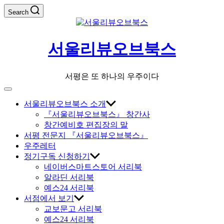
Skip
Search
to
content
서울리뷰오브북스
서평은 또 하나의 우주이다
Off
Canvas
서울리뷰오브북스 소개
『서울리뷰오브북스』 창간사
창간예비호 편집장의 말
서평 전문지 『서울리뷰오브북스』
우주레터
정기구독 신청하기
네이버스마트스토어 서리북
알라딘 서리북
예스24 서리북
서점에서 보기
교보문고 서리북
예스24 서리북