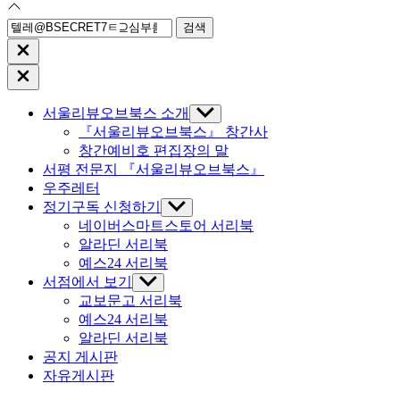
검
색:
Close
search
Close
Off
Canvas
서울리뷰오브북스 소개
Show
sub
『서울리뷰오브북스』 창간사
menu
창간예비호 편집장의 말
서평 전문지 『서울리뷰오브북스』
우주레터
정기구독 신청하기
Show
sub
네이버스마트스토어 서리북
menu
알라딘 서리북
예스24 서리북
서점에서 보기
Show
sub
교보문고 서리북
menu
예스24 서리북
알라딘 서리북
공지 게시판
자유게시판