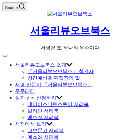
Skip
Search
to
content
서울리뷰오브북스
서평은 또 하나의 우주이다
Off
Canvas
서울리뷰오브북스 소개
『서울리뷰오브북스』 창간사
창간예비호 편집장의 말
서평 전문지 『서울리뷰오브북스』
우주레터
정기구독 신청하기
네이버스마트스토어 서리북
알라딘 서리북
예스24 서리북
서점에서 보기
교보문고 서리북
예스24 서리북