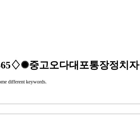
ER365♢✺중고오다대포통장정치
some different keywords.