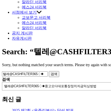
알라딘 서리북
예스24 서리북
서점에서 보기
교보문고 서리북
예스24 서리북
알라딘 서리북
공지 게시판
자유게시판
Search:
“텔레@CASHFILT
Sorry, but nothing matched your search terms. Please try again with 
검
색:
검색
최신 글
2025 제2회 <우주리뷰상> 당선 발표