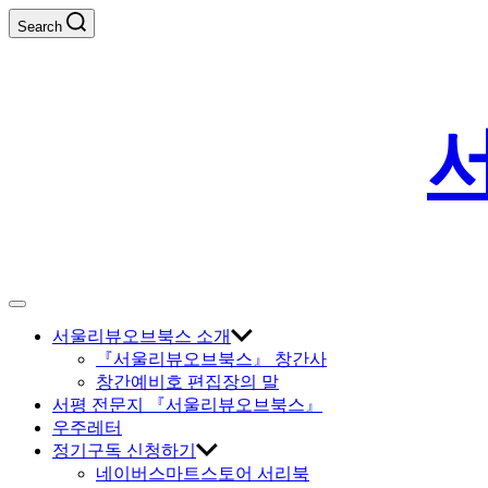
Skip
Search
to
content
Off
Canvas
서울리뷰오브북스 소개
『서울리뷰오브북스』 창간사
창간예비호 편집장의 말
서평 전문지 『서울리뷰오브북스』
우주레터
정기구독 신청하기
네이버스마트스토어 서리북