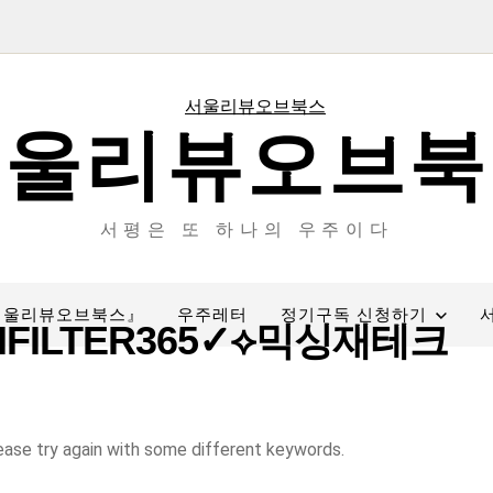
서울리뷰오브북
서평은 또 하나의 우주이다
서울리뷰오브북스』
우주레터
정기구독 신청하기
FILTER365✓⟡믹싱재테크
ease try again with some different keywords.