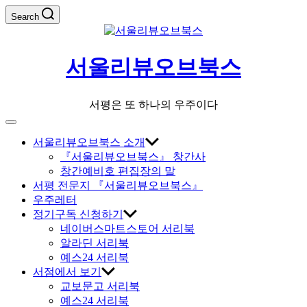
Skip
Search
to
content
서울리뷰오브북스
서평은 또 하나의 우주이다
Off
Canvas
서울리뷰오브북스 소개
『서울리뷰오브북스』 창간사
창간예비호 편집장의 말
서평 전문지 『서울리뷰오브북스』
우주레터
정기구독 신청하기
네이버스마트스토어 서리북
알라딘 서리북
예스24 서리북
서점에서 보기
교보문고 서리북
예스24 서리북