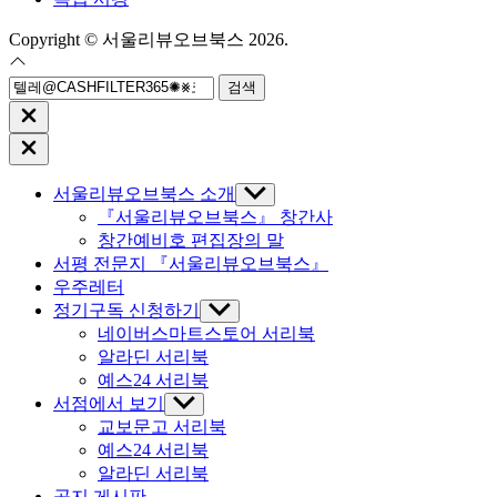
Copyright © 서울리뷰오브북스 2026.
검
색:
Close
search
Close
Off
Canvas
서울리뷰오브북스 소개
Show
sub
『서울리뷰오브북스』 창간사
menu
창간예비호 편집장의 말
서평 전문지 『서울리뷰오브북스』
우주레터
정기구독 신청하기
Show
sub
네이버스마트스토어 서리북
menu
알라딘 서리북
예스24 서리북
서점에서 보기
Show
sub
교보문고 서리북
menu
예스24 서리북
알라딘 서리북
공지 게시판