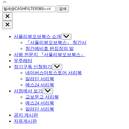
검
색:
Close
search
Close
Off
Canvas
서울리뷰오브북스 소개
Show
sub
『서울리뷰오브북스』 창간사
menu
창간예비호 편집장의 말
서평 전문지 『서울리뷰오브북스』
우주레터
정기구독 신청하기
Show
sub
네이버스마트스토어 서리북
menu
알라딘 서리북
예스24 서리북
서점에서 보기
Show
sub
교보문고 서리북
menu
예스24 서리북
알라딘 서리북
공지 게시판
자유게시판