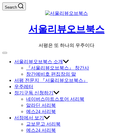
Skip
Search
to
content
서울리뷰오브북스
서평은 또 하나의 우주이다
Off
Canvas
서울리뷰오브북스 소개
『서울리뷰오브북스』 창간사
창간예비호 편집장의 말
서평 전문지 『서울리뷰오브북스』
우주레터
정기구독 신청하기
네이버스마트스토어 서리북
알라딘 서리북
예스24 서리북
서점에서 보기
교보문고 서리북
예스24 서리북