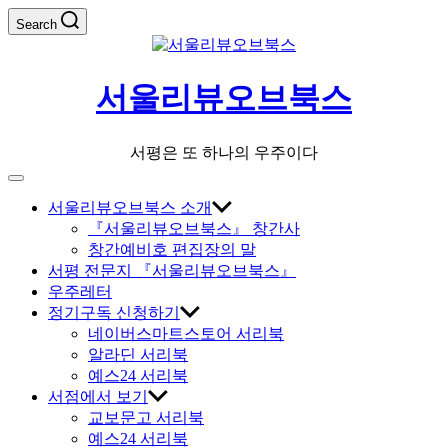
Skip
Search
to
content
서울리뷰오브북스
서평은 또 하나의 우주이다
Off
Canvas
서울리뷰오브북스 소개
『서울리뷰오브북스』 창간사
창간예비호 편집장의 말
서평 전문지 『서울리뷰오브북스』
우주레터
정기구독 신청하기
네이버스마트스토어 서리북
알라딘 서리북
예스24 서리북
서점에서 보기
교보문고 서리북
예스24 서리북