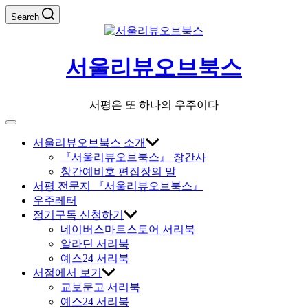
Skip
Search
to
content
서울리뷰오브북스
서평은 또 하나의 우주이다
Off
Canvas
서울리뷰오브북스 소개
『서울리뷰오브북스』 창간사
창간예비호 편집장의 말
서평 전문지 『서울리뷰오브북스』
우주레터
정기구독 신청하기
네이버스마트스토어 서리북
알라딘 서리북
예스24 서리북
서점에서 보기
교보문고 서리북
예스24 서리북