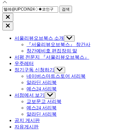
검
색:
Close
search
Close
Off
Canvas
서울리뷰오브북스 소개
Show
sub
『서울리뷰오브북스』 창간사
menu
창간예비호 편집장의 말
서평 전문지 『서울리뷰오브북스』
우주레터
정기구독 신청하기
Show
sub
네이버스마트스토어 서리북
menu
알라딘 서리북
예스24 서리북
서점에서 보기
Show
sub
교보문고 서리북
menu
예스24 서리북
알라딘 서리북
공지 게시판
자유게시판