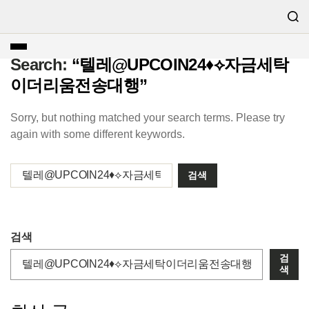
Search:
“텔레@UPCOIN24♦⟡자금세탁
이더리움전송대행”
Sorry, but nothing matched your search terms. Please try
again with some different keywords.
검색
검
색