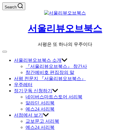
Skip
Search
to
content
서울리뷰오브북스
서평은 또 하나의 우주이다
Off
Canvas
서울리뷰오브북스 소개
『서울리뷰오브북스』 창간사
창간예비호 편집장의 말
서평 전문지 『서울리뷰오브북스』
우주레터
정기구독 신청하기
네이버스마트스토어 서리북
알라딘 서리북
예스24 서리북
서점에서 보기
교보문고 서리북
예스24 서리북