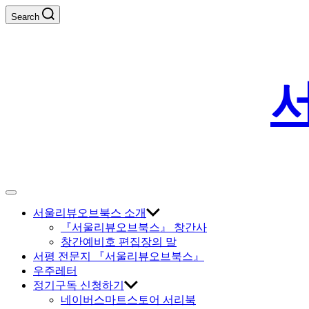
Skip
Search
to
content
Off
Canvas
서울리뷰오브북스 소개
『서울리뷰오브북스』 창간사
창간예비호 편집장의 말
서평 전문지 『서울리뷰오브북스』
우주레터
정기구독 신청하기
네이버스마트스토어 서리북