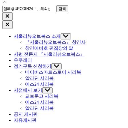
검
색:
Close
search
Close
Off
Canvas
서울리뷰오브북스 소개
Show
sub
『서울리뷰오브북스』 창간사
menu
창간예비호 편집장의 말
서평 전문지 『서울리뷰오브북스』
우주레터
정기구독 신청하기
Show
sub
네이버스마트스토어 서리북
menu
알라딘 서리북
예스24 서리북
서점에서 보기
Show
sub
교보문고 서리북
menu
예스24 서리북
알라딘 서리북
공지 게시판
자유게시판