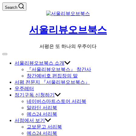
Skip
Search
to
content
서울리뷰오브북스
서평은 또 하나의 우주이다
Off
Canvas
서울리뷰오브북스 소개
『서울리뷰오브북스』 창간사
창간예비호 편집장의 말
서평 전문지 『서울리뷰오브북스』
우주레터
정기구독 신청하기
네이버스마트스토어 서리북
알라딘 서리북
예스24 서리북
서점에서 보기
교보문고 서리북
예스24 서리북