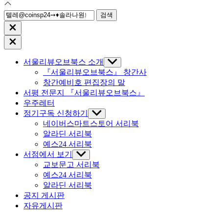
검
색:
Close
search
Close
Off
Canvas
서울리뷰오브북스 소개
Show
sub
『서울리뷰오브북스』 창간사
menu
창간예비호 편집장의 말
서평 전문지 『서울리뷰오브북스』
우주레터
정기구독 신청하기
Show
sub
네이버스마트스토어 서리북
menu
알라딘 서리북
예스24 서리북
서점에서 보기
Show
sub
교보문고 서리북
menu
예스24 서리북
알라딘 서리북
공지 게시판
자유게시판