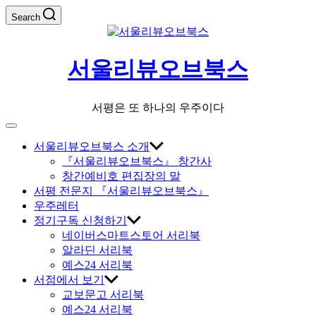
Skip
Search
to
content
서울리뷰오브북스
서평은 또 하나의 우주이다
Off
Canvas
서울리뷰오브북스 소개
『서울리뷰오브북스』 창간사
창간예비호 편집장의 말
서평 전문지 『서울리뷰오브북스』
우주레터
정기구독 신청하기
네이버스마트스토어 서리북
알라딘 서리북
예스24 서리북
서점에서 보기
교보문고 서리북
예스24 서리북