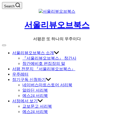
Skip
Search
to
content
서울리뷰오브북스
서평은 또 하나의 우주이다
Off
Canvas
서울리뷰오브북스 소개
『서울리뷰오브북스』 창간사
창간예비호 편집장의 말
서평 전문지 『서울리뷰오브북스』
우주레터
정기구독 신청하기
네이버스마트스토어 서리북
알라딘 서리북
예스24 서리북
서점에서 보기
교보문고 서리북
예스24 서리북