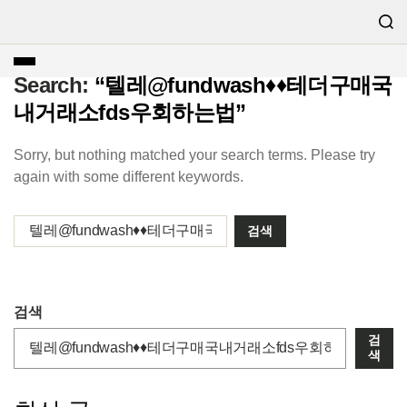
Search:
“텔레@fundwash♦♦테더구매국
내거래소fds우회하는법”
Sorry, but nothing matched your search terms. Please try
again with some different keywords.
검색
검
색