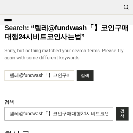
Search:
“텔레@fundwash「】코인구매
대행24시비트코인사는법”
Sorry, but nothing matched your search terms. Please try
again with some different keywords.
검색
검
색