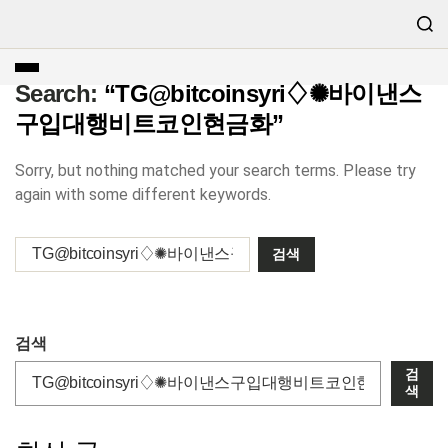
Search:
“TG@bitcoinsyri♢✺바이낸스
구입대행비트코인현금화”
Sorry, but nothing matched your search terms. Please try
again with some different keywords.
검색
검
색