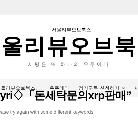
서울리뷰오브북
서평은 또 하나의 우주이다
서울리뷰오브북스』
우주레터
정기구독 신청하기
insyri♢「돈세탁문의xrp판매”
ease try again with some different keywords.